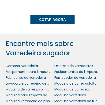
sugador de qualidade, você contribui para a
sustentabilidade do seu negócio. As
tecnologias de redução de ruído e emissões
COTAR AGORA
de poluentes estão se tornando cada vez
mais comuns, oferecendo uma alternativa
amiga do meio ambiente. Investir em
produtos que minimizam impactos negativos
Encontre mais sobre
é uma tendência crescente entre as
Varredeira sugador
empresas que desejam se destacar e assumir
um papel ativo na preservação do planeta.
Comprar varredeira
Empresa de varredeiras
COMPARATIVO DE
Equipamento para limpeza de rua
Equipamentos de limpeza urbana
MODELOS
Fabricante de varredeira
Fornecedor de varredeira
Lavadora e varredeira de piso
Maquina de varrer asfalto
No mercado, existe uma ampla gama de
Maquina de varrer piso industrial
Maquina de varrer rua
varredeira sugador
modelos de
, cada um
Máquina para limpeza de ruas
Máquina varredeira
com características únicas que atendem a
Máquina varredeira de piso
Máquina varredeira de rua
diferentes necessidades. Ao escolher o