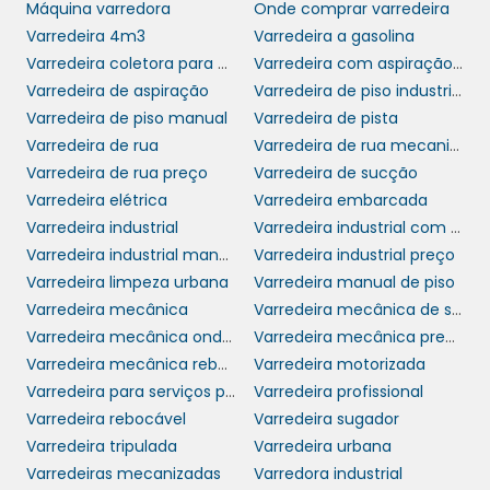
Máquina varredora
Onde comprar varredeira
modelo ideal para sua empresa, é essencial
Varredeira 4m3
Varredeira a gasolina
considerar fatores como tamanho,
Varredeira coletora para uso interno e externo
Varredeira com aspiração mc 700
capacidade de sucção e recursos extras.
Varredeira de aspiração
Varredeira de piso industrial
Algumas varredeiras podem oferecer
Varredeira de piso manual
Varredeira de pista
sistemas automatizados, enquanto outras
Varredeira de rua
Varredeira de rua mecanizada
são manuais, proporcionando uma variedade
Varredeira de rua preço
Varredeira de sucção
de opções para todos os perfis de usuários.
Varredeira elétrica
Varredeira embarcada
Varredeira industrial
Varredeira industrial com trator
Realizar um comparativo entre as opções
Varredeira industrial manual
Varredeira industrial preço
disponíveis ajudará a encontrar a melhor
Varredeira limpeza urbana
Varredeira manual de piso
relação custo-benefício e o equipamento
Varredeira mecânica
Varredeira mecânica de sucção
mais ajustado às expectativas da equipe de
Varredeira mecânica onde comprar
Varredeira mecânica preço
limpeza. Analisar as especificações técnicas,
Varredeira mecânica rebocável
Varredeira motorizada
as reviews de outros usuários e fazer testes
Varredeira para serviços pesados em grandes áreas
Varredeira profissional
práticos são passos fundamentais para
Varredeira rebocável
Varredeira sugador
garantir uma aquisição segura e satisfatória.
Varredeira tripulada
Varredeira urbana
ADQUIRINDO SUA
Varredeiras mecanizadas
Varredora industrial