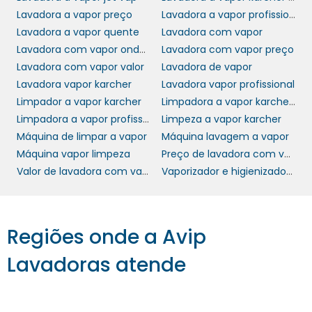
Lavadora a vapor preço
Lavadora a vapor profissional
lavadora a
Quando se trata de custos, a
Lavadora a vapor quente
Lavadora com vapor
vapor
pode parecer um investimento
Lavadora com vapor onde comprar
Lavadora com vapor preço
significativo inicialmente, mas os benefícios a
Lavadora com vapor valor
Lavadora de vapor
longo prazo superam esse custo. A
Lavadora vapor karcher
Lavadora vapor profissional
capacidade de realizar limpezas profundas
Limpador a vapor karcher
Limpadora a vapor karcher sc2500c
reduz a necessidade de produtos químicos,
Limpadora a vapor profissional
Limpeza a vapor karcher
economizando dinheiro em suprimentos.
Máquina de limpar a vapor
Máquina lavagem a vapor
Além disso, a durabilidade do equipamento e
Máquina vapor limpeza
Preço de lavadora com vapor
a eficiência do vapor podem reduzir a
Valor de lavadora com vapor
Vaporizador e higienizador karcher
necessidade de serviços de limpeza
frequentes, impactando positivamente no
orçamento da sua empresa.
Regiões onde a Avip
Um estudo de caso recente revelou que
Lavadoras atende
empresas que adotaram a limpeza a vapor
reportaram uma queda de 30% nos custos de
manutenção e produtos de limpeza. Além