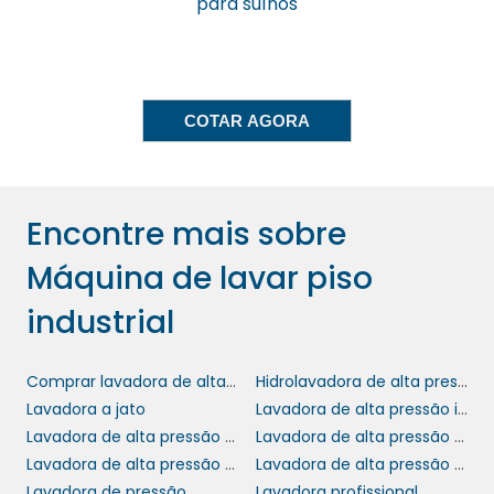
para suínos
impacto ambiental causado pelo uso
excessivo de recursos.
Além disso, muitas máquinas modernas vêm
equipadas com sistemas que permitem a
COTAR AGORA
reutilização de água. Essa inovação possibilita
que sua empresa adote uma postura mais
responsável e alinhada com as exigências de
um consumidor cada vez mais consciente.
Encontre mais sobre
máquina de lavar piso
Escolher uma
Máquina de lavar piso
industrial
é, portanto, uma forma de investir
no futuro do seu negócio e do planeta.
industrial
FACILIDADE DE
MANUTENÇÃO E SUPORTE
Comprar lavadora de alta pressão
Hidrolavadora de alta pressão
TÉCNICO
Lavadora a jato
Lavadora de alta pressão industrial
Lavadora de alta pressão para lavar carros
Lavadora de alta pressão portátil
Lavadora de alta pressão profissional
Lavadora de alta pressão wap
Outro ponto crucial a considerar ao escolher
Lavadora de pressão
Lavadora profissional