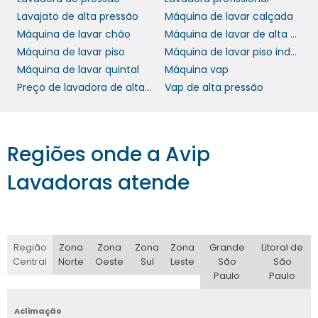
máquina de lavar piso industrial
uma
é a
Lavajato de alta pressão
Máquina de lavar calçada
facilidade de manutenção. Equipamentos de
Máquina de lavar chão
Máquina de lavar de alta pressão
alta qualidade oferecem manuais de uso
Máquina de lavar piso
Máquina de lavar piso industrial
claros e suporte técnico especializado,
Máquina de lavar quintal
Máquina vap
permitindo que pequenas manutenções
Preço de lavadora de alta pressão
Vap de alta pressão
sejam realizadas de forma prática e rápida.
Isso garante que a máquina esteja sempre
disponível e em pleno funcionamento,
evitando paradas não planejadas e prejuízos.
Regiões onde a Avip
Além disso, contar com uma empresa
Lavadoras atende
fornecedora que ofereça assistência técnica
e peças de reposição facilita ainda mais a
manutenção preventiva e corretiva do
máquina de lavar piso
equipamento. Uma
Região
Zona
Zona
Zona
Zona
Grande
Litoral de
industrial
Central
Norte
Oeste
Sul
Leste
São
São
com bom suporte técnico é um
Paulo
Paulo
investimento que protege sua empresa
contra contratempos e garante uma
Aclimação
operação contínua e eficiente.