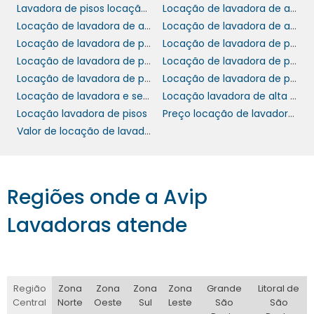
Lavadora de pisos locação em sp
Locação de lavadora de alta pressão
um serviço de qualidade e eficácia.
Locação de lavadora de alta pressão preço
Locação de lavadora de alta pressão sp
Locação de lavadora de piso alfa tennant
Locação de lavadora de piso campinas
Nossa equipe de suporte está sempre
Locação de lavadora de piso industrial
Locação de lavadora de piso valor
disponível para esclarecer dúvidas e oferecer
Locação de lavadora de pisos
Locação de lavadora de pisos preço
orientações sobre o uso correto das
Locação de lavadora e secadora de piso
Locação lavadora de alta pressão
máquinas. Proporcionamos um
Locação lavadora de pisos
Preço locação de lavadora de pisos
acompanhamento contínuo durante o
Valor de locação de lavadora de pisos
período de locação, assegurando que sua
experiência seja a mais suave e eficiente
possível.
Regiões onde a Avip
AUTONOMIA E FACILIDADE
DE USO
Lavadoras atende
lavadoras de piso
As
que oferecemos são
projetadas para serem fáceis de operar,
permitindo que até mesmo funcionários sem
Região
Zona
Zona
Zona
Zona
Grande
Litoral de
Central
Norte
Oeste
Sul
Leste
São
São
experiência possam utilizá-las com