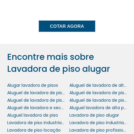
lavadora de piso
de uma
moderna significa
que seu negócio estará sempre atualizado
com as melhores práticas e procedimentos,
COTAR AGORA
sem a necessidade de grandes investimentos
financeiros.
SERVIÇOS
Encontre mais sobre
PERSONALIZADOS DE
LOCAÇÃO
Lavadora de piso alugar
lavadora de
Nosso serviço de aluguel de
Alugar lavadora de pisos
Aluguel de lavadora de alta pressão no abc
piso
oferece uma abordagem personalizada
Aluguel de lavadora de piso industrial
Aluguel de lavadora de piso industrial valor
para cada cliente. Ao entrar em contato,
Aluguel de lavadora de piso sp
Aluguel de lavadora de pisos
realizamos uma análise das necessidades do
Aluguel de lavadora e secadora de piso
Aluguel lavadora de alta pressão
seu negócio e sugerimos a melhor solução.
Aluguel lavadora de piso
Lavadora de piso alugar
Estamos comprometidos em oferecer
Lavadora de piso industrial aluguel preço
Lavadora de piso industrial locação
equipamentos que atendam às exigências
Lavadora de piso locação
Lavadora de piso profissional aluguel preço
específicas de cada segmento, garantindo