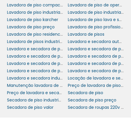
significativamente reduzida.
Lavadora de piso compacta
Lavadora de piso de operação a pé
Lavadora de piso industrial karcher
Lavadora de piso industrial preço
SUPORTE TÉCNICO E
Lavadora de piso karcher
Lavadora de piso lava e seca
GARANTIA DE QUALIDADE
Lavadora de piso preço
Lavadora de piso profissional
Lavadora de piso residencial
Lavadora de pisos
lavadora de piso
Adquirir uma
Lavadora de pisos industriais
Lavadora e secadora automática de piso
automática
é apenas o primeiro passo. Ao
Lavadora e secadora de piso
Lavadora e secadora de piso industrial
optar por nosso equipamento, sua empresa
Lavadora e secadora de piso industrial preço
Lavadora e secadora de piso karcher
conta com um suporte técnico de excelência,
Lavadora e secadora de piso karcher preço
Lavadora e secadora de piso preço
preparado para atuar rapidamente em caso
Lavadora e secadora de pisos
Lavadora e secadora de pisos karcher b140
de qualquer eventualidade. Essa assistência é
Lavadora e secadora industrial
Locação de lavadora e secadora de piso
um diferencial imprescindível, garantindo que
Manutenção lavadora de piso
Preço de lavadora de piso industrial
sua operação mantenha-se sempre em
Preço de lavadora e secadora de piso
Secadora de piso
funcionamento.
Secadora de piso industrial manutenção
Secadora de piso preço
Secadora de piso valor
Secadora de roupas 220v piso
Trabalhamos com fornecedores de
confiança, cuja qualidade é assegurada por
rigorosos padrões de fabricação. A garantia
dos produtos oferece segurança e