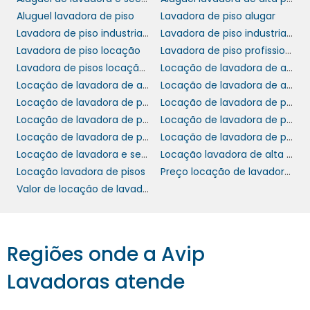
costumam fornecer treinamentos de uso,
Aluguel lavadora de piso
Lavadora de piso alugar
elevando a segurança e a confiança na
Lavadora de piso industrial aluguel preço
Lavadora de piso industrial locação
operação do equipamento.
Lavadora de piso locação
Lavadora de piso profissional aluguel preço
Lavadora de pisos locação em sp
Locação de lavadora de alta pressão
COMO SOLICITAR UM
Locação de lavadora de alta pressão preço
Locação de lavadora de alta pressão sp
ORÇAMENTO
Locação de lavadora de piso alfa tennant
Locação de lavadora de piso campinas
Locação de lavadora de piso industrial
Locação de lavadora de piso valor
Solicitar um orçamento para locação de
Locação de lavadora de pisos
Locação de lavadora de pisos preço
lavadoras de alta pressão é um processo
Locação de lavadora e secadora de piso
Locação lavadora de alta pressão
simples e rápido. Você pode entrar em
Locação lavadora de pisos
Preço locação de lavadora de pisos
contato diretamente com a empresa
Valor de locação de lavadora de pisos
fornecedora, através do site ou telefone, e
especificar suas necessidades. É importante
informar o tipo de serviço que você irá
realizar, a frequência das limpezas e o tempo
Regiões onde a Avip
estimado de uso. Com essas informações, a
Lavadoras atende
empresa poderá elaborar uma proposta que
se encaixe perfeitamente ao seu perfil de uso