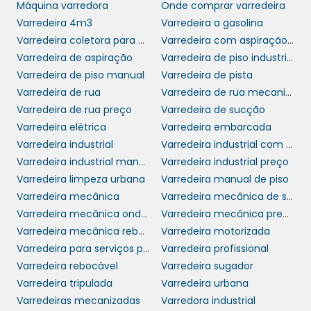
Máquina varredora
Onde comprar varredeira
com pisos variados, e escolher o modelo
Varredeira 4m3
Varredeira a gasolina
certo será fundamental para alcançar os
Varredeira coletora para uso interno e externo
Varredeira com aspiração mc 700
melhores resultados.
Varredeira de aspiração
Varredeira de piso industrial
Varredeira de piso manual
Varredeira de pista
A capacidade do reservatório de detritos
Varredeira de rua
Varredeira de rua mecanizada
também é uma consideração importante.
Varredeira de rua preço
Varredeira de sucção
Uma varredeira com maior capacidade
Varredeira elétrica
Varredeira embarcada
possibilitará sessões de limpeza mais longas
Varredeira industrial
Varredeira industrial com trator
sem a necessidade de interrupções para
Varredeira industrial manual
Varredeira industrial preço
esvaziamento. Se o seu ambiente é de grande
Varredeira limpeza urbana
Varredeira manual de piso
circulação ou sujeira excessiva, este é um
Varredeira mecânica
Varredeira mecânica de sucção
fator que não deve ser menosprezado na
Varredeira mecânica onde comprar
Varredeira mecânica preço
hora da compra.
Varredeira mecânica rebocável
Varredeira motorizada
INVESTINDO EM
Varredeira para serviços pesados em grandes áreas
Varredeira profissional
RESULTADOS
Varredeira rebocável
Varredeira sugador
SUSTENTÁVEIS
Varredeira tripulada
Varredeira urbana
Varredeiras mecanizadas
Varredora industrial