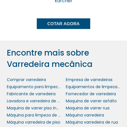
karcher
guias e suporte técnico para ajudar na
conservação da máquina. Optar por uma
varredeira mecânica de qualidade significa
COTAR AGORA
escolher um produto que não só atende suas
necessidades imediatas, mas também se
mantém eficaz por muitos anos. Invista em
qualidade e faça uma escolha que gere
Encontre mais sobre
retorno ao longo do tempo.
Varredeira mecânica
CRITERIOS DE SELEÇÃO
PARA SUA VARREDEIRA
Comprar varredeira
Empresa de varredeiras
MECÂNICA
Equipamento para limpeza de rua
Equipamentos de limpeza urbana
Fabricante de varredeira
Fornecedor de varredeira
varredeira mecânica
Antes de decidir qual
Lavadora e varredeira de piso
Maquina de varrer asfalto
adquirir, há diversos fatores que devem ser
Maquina de varrer piso industrial
Maquina de varrer rua
considerados. O primeiro deles é o tipo de
Máquina para limpeza de ruas
Máquina varredeira
superfície em que você irá utilizá-la.
Máquina varredeira de piso
Máquina varredeira de rua
Diferentes modelos são projetados para lidar