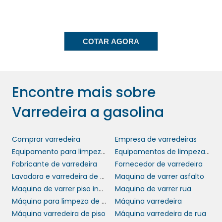
planejamento de manutenção evita
interrupções indesejadas nas operações da
empresa, o que ajuda a manter a
COTAR AGORA
produtividade sempre em alta.
SEGURANÇA EM PRIMEIRO
LUGAR
Encontre mais sobre
Varredeira a gasolina
Quando se trata de eficiência, a segurança
dos operadores é um aspecto a não ser
varredeira a gasolina
negligenciado. A
é
Comprar varredeira
Empresa de varredeiras
equipada com recursos que garantem a
Equipamento para limpeza de rua
Equipamentos de limpeza urbana
segurança durante seu manuseio, como
Fabricante de varredeira
Fornecedor de varredeira
sistemas de desligamento em caso de
Lavadora e varredeira de piso
Maquina de varrer asfalto
sobrecarga e freios de estacionamento. Isso
Maquina de varrer piso industrial
Maquina de varrer rua
proporciona uma operação segura, reduzindo
Máquina para limpeza de ruas
Máquina varredeira
o risco de acidentes e garantindo o bem-
Máquina varredeira de piso
Máquina varredeira de rua
estar da equipe.