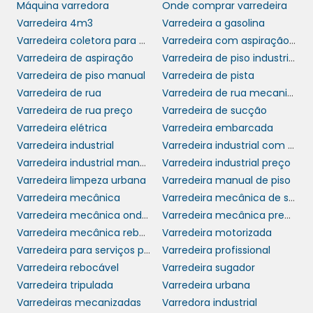
Máquina varredora
Onde comprar varredeira
Varredeira 4m3
Varredeira a gasolina
Os operadores também são incentivados a
Varredeira coletora para uso interno e externo
Varredeira com aspiração mc 700
usar os equipamentos de proteção individual
Varredeira de aspiração
Varredeira de piso industrial
(EPIs) adequados, como luvas e óculos de
Varredeira de piso manual
Varredeira de pista
proteção. O cuidado com a segurança é
Varredeira de rua
Varredeira de rua mecanizada
essencial em ambientes de trabalho e a
Varredeira de rua preço
Varredeira de sucção
varredeira a gasolina
escolha de uma
que
Varredeira elétrica
Varredeira embarcada
prioriza essa questão é um investimento que
Varredeira industrial
Varredeira industrial com trator
vale a pena.
Varredeira industrial manual
Varredeira industrial preço
TANQUE DE COMBUSTÍVEL E
Varredeira limpeza urbana
Varredeira manual de piso
AUTONOMIA
Varredeira mecânica
Varredeira mecânica de sucção
Varredeira mecânica onde comprar
Varredeira mecânica preço
Varredeira mecânica rebocável
Varredeira motorizada
varredeira a gasolina
A autonomia da
é
Varredeira para serviços pesados em grandes áreas
Varredeira profissional
um dos seus pontos mais fortes. Com um
Varredeira rebocável
Varredeira sugador
tanque de combustível que fica disponível
Varredeira tripulada
Varredeira urbana
para longas horas de operação, o
Varredeiras mecanizadas
Varredora industrial
equipamento é ideal para tarefas que levam